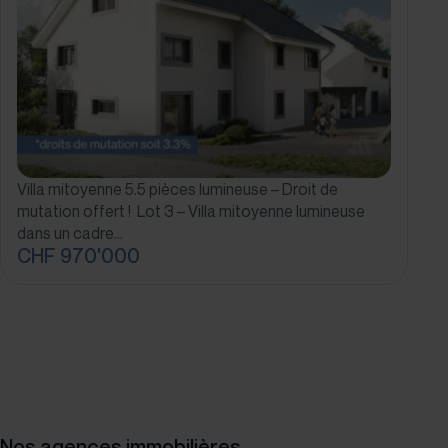
Extérieurs :
Une pergola
Une terrasse
Un agréable jardin plat
Stationnement :
Un garage box
Une place de parc extérieure
Villa mitoyenne 5.5 pièces lumineuse – Droit de
mutation offert ! Lot 3 – Villa mitoyenne lumineuse
dans un cadre…
CHF 970'000
Nos agences immobilières