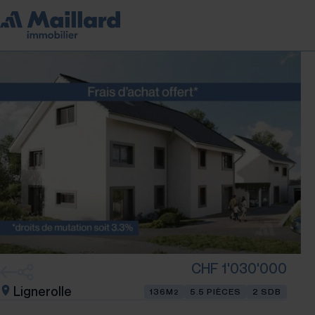
CHF 1'030'000
Lignerolle
136M
5.5 PIÈCES
2 SDB
2