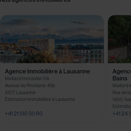
Agence Immobilière à Lausanne
Agence
Bains
Maillard Immobilier SA
Avenue de Rhodanie 46b
Maillard 
1007 Lausanne
Rue de la
Estimation immobilière à Lausanne
1400 Yve
Estimati
+41 21 510 50 60
+41 24 