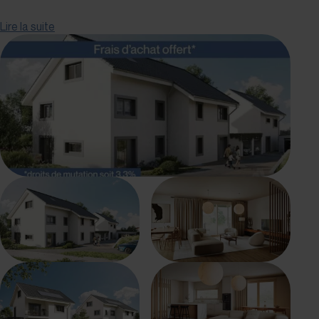
Un havre de paix pour votre famille.
Lire la suite
Avec plus de 136 m² habitables, cette villa de 5.5 pièces a
été pensée pour offrir des espaces généreux et
fonctionnels, parfait pour répondre aux besoins d'une
famille en quête de confort et de convivialité.
La
conception moderne allie élégance et praticité, créant une
atmosphère chaleureuse et accueillante autour des
champs.
Cette promotion "Les Coteaux" est la résidence idéale
pour celles et ceux qui aspirent à une combinaison parfaite
entre harmonie et confort.
Vous aurez la chance de choisir
les matériaux et les finitions de votre future villa, vous
permettant de créer un espace qui vous ressemble, les
budgets alloués étant généreux.
Nous organisons volontiers un rendez-vous à votre