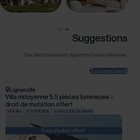
convenance pour plus de détails.
Cette maison est composée
comme suit :
Suggestions
Sous-sol :
Une cave privée de 16 m²
Une buanderie privée
Ces biens pourraient également vous intéresser.
Un local technique en commun
Rez-de-chaussée :
Tous nos biens
Un hall d'entrée
Une cuisine agencée et ouverte sur la salle à manger
Un agréable séjour
Lignerolle
Un WC visiteurs
Villa mitoyenne 5.5 pièces lumineuse –
1er étage :
droit de mutation offert
3 chambres à coucher
134 M
5.5 PIÈCES
2 SALLES DE BAIN
2
Une salle de bains
Combles :
Une suite parentale avec salle de bains attenante et
dressing