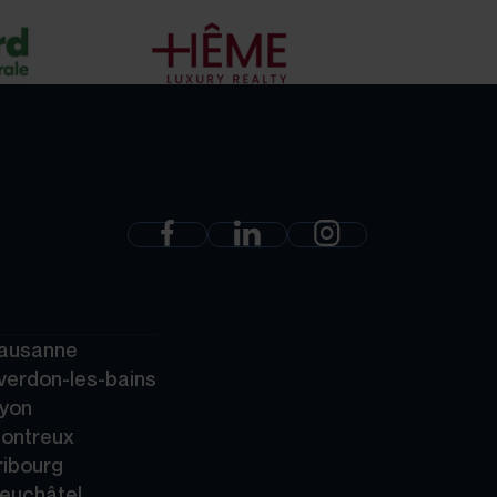
Lausanne
verdon-les-bains
Nyon
Montreux
ribourg
Neuchâtel