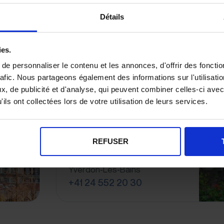
Détails
ies.
e personnaliser le contenu et les annonces, d'offrir des fonctio
rafic. Nous partageons également des informations sur l'utilisati
, de publicité et d'analyse, qui peuvent combiner celles-ci avec
Agence Immobilière à
ils ont collectées lors de votre utilisation de leurs services.
Yverdon-les-Bains
Maillard immobilier SA
Rue de la Plaine 9
REFUSER
1400 Yverdon-Les-Bains
Estimation immobilière à
Yverdon-Les-Bains
+41 24 552 20 30