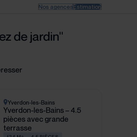
Nos agences
Estimation
ez de jardin"
éresser
Yverdon-les-Bains
Yverdon-les-Bains – 4.5
pièces avec grande
terrasse
134 M
4.5 PIÈCES
2