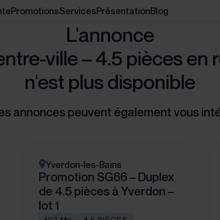
nte
Promotions
Services
Présentation
Blog
L'annonce
tre-ville – 4.5 pièces en r
n'est plus disponible
es annonces peuvent également vous int
Yverdon-les-Bains
Promotion SG66 – Duplex
de 4.5 pièces à Yverdon –
lot 1
107 M
4.5 PIÈCES
2