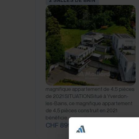
2 SALLES DE BAIN
magnifique appartement de 4,5 pièces
de 2021 SITUATIONSitué à Yverdon-
les-Bains, ce magnifique appartement
de 4,5 pièces construit en 2021
bénéficie…
CHF 899'000