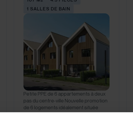
1 SALLES DE BAIN
Petite PPE de 6 appartements à deux
pas du centre-ville Nouvelle promotion
de 6 logements idéalement située
dans un quartier…
CHF 995'000