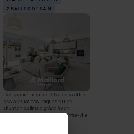
2 SALLES DE BAIN
Cet appartement de 4.5 pièces offre
des prestations uniques et une
situation optimale grâce à son
positionnement proche du centre-ville.
…
CHF 1'130'000