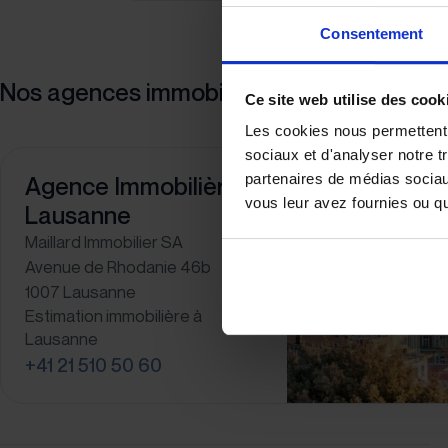
Consentement
Nos agences immobilières
Ce site web utilise des cook
Les cookies nous permettent d
sociaux et d'analyser notre t
partenaires de médias sociaux
Agence Immobilière à
vous leur avez fournies ou qu'
Lausanne
Maillard Immobilier SA
Avenue de Rhodanie 46b
1007 Lausanne
Estimation immobilière à
Lausanne
+41 21 510 50 60