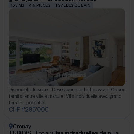
150 M
4.5 PIÈCES
1 SALLES DE BAIN
2
Disponible de suite – Développement intéressant Cocon
familial entre ville et nature ! Villa individuelle avec grand
terrain – potentiel…
CHF 1'295'000
Cronay
TRIADIS : Trois villas individuelles de plus