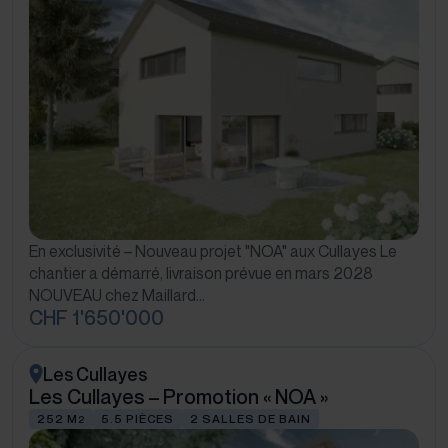
En exclusivité – Nouveau projet "NOA" aux Cullayes Le
chantier a démarré, livraison prévue en mars 2028
NOUVEAU chez Maillard…
CHF 1'650'000
Les Cullayes
Les Cullayes – Promotion « NOA »
252 M
5.5 PIÈCES
2 SALLES DE BAIN
2