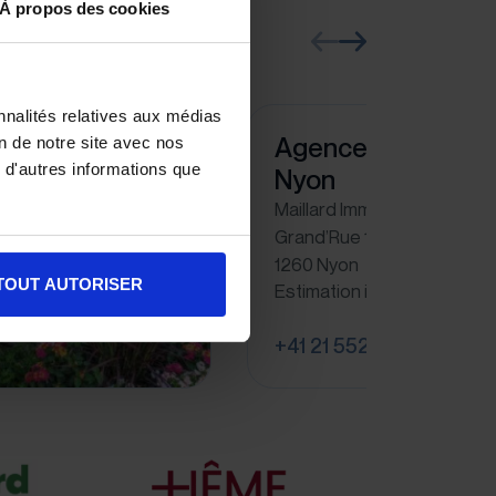
À propos des cookies
nnalités relatives aux médias
Agence Immobilièr
on de notre site avec nos
 d'autres informations que
Nyon
Maillard Immobilier SA
Grand’Rue 15
1260 Nyon
TOUT AUTORISER
Estimation immobilière à N
+41 21 552 41 40