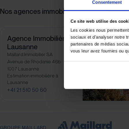
Consentement
Nos agences immobilières
Ce site web utilise des cook
Les cookies nous permettent d
Agence Immobilière à
sociaux et d'analyser notre t
partenaires de médias sociaux
Lausanne
vous leur avez fournies ou qu'
Maillard Immobilier SA
Avenue de Rhodanie 46b
1007 Lausanne
Estimation immobilière à
Lausanne
+41 21 510 50 60
GROUPE MAILLARD