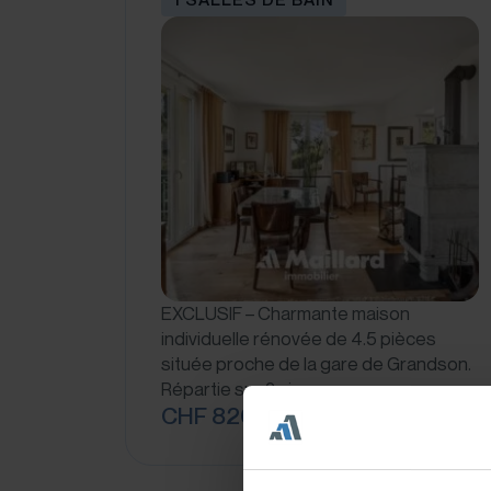
EXCLUSIF – Charmante maison
individuelle rénovée de 4.5 pièces
située proche de la gare de Grandson.
Répartie sur 2 niveaux…
CHF 820'000