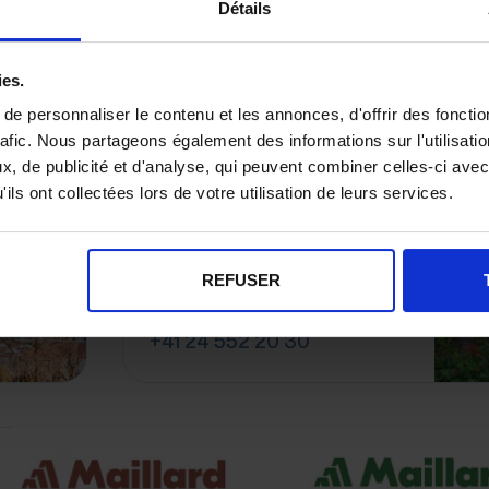
Détails
ies.
e personnaliser le contenu et les annonces, d'offrir des fonctio
Agence Immobilière à
rafic. Nous partageons également des informations sur l'utilisati
, de publicité et d'analyse, qui peuvent combiner celles-ci avec
Yverdon-les-Bains
ils ont collectées lors de votre utilisation de leurs services.
Maillard immobilier SA
Rue de la Plaine 9
1400 Yverdon-Les-Bains
REFUSER
Estimation immobilière à
Yverdon-Les-Bains
+41 24 552 20 30