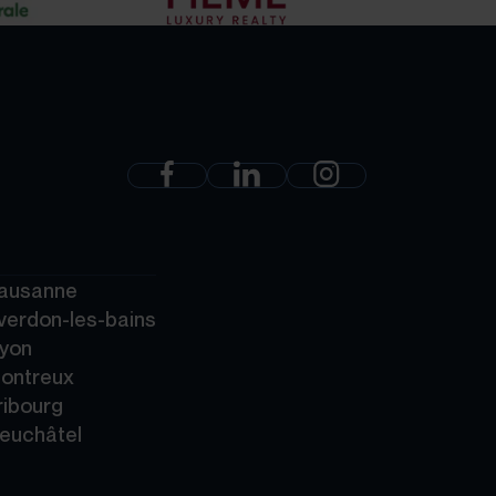
Lausanne
verdon-les-bains
Nyon
Montreux
ribourg
Neuchâtel