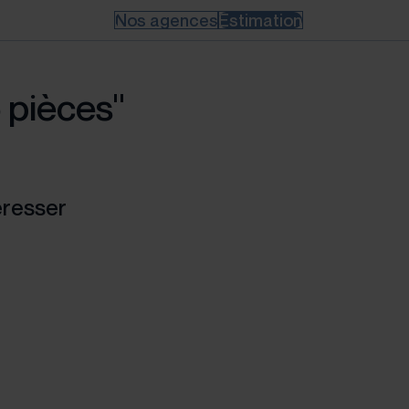
Nos agences
Estimation
5 pièces"
éresser