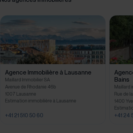
Agence Immobilière à Lausanne
Agence
Bains
Maillard Immobilier SA
Avenue de Rhodanie 46b
Maillard 
1007 Lausanne
Rue de la
Estimation immobilière à Lausanne
1400 Yve
Estimati
+41 21 510 50 60
+41 24 