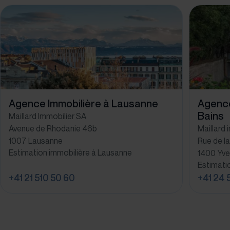
Agence Immobilière à Lausanne
Agence
Bains
Maillard Immobilier SA
Avenue de Rhodanie 46b
Maillard 
1007 Lausanne
Rue de la
Estimation immobilière à Lausanne
1400 Yve
Estimati
+41 21 510 50 60
+41 24 