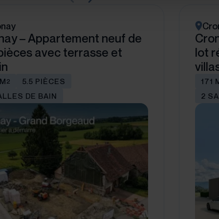
onay
Cro
nay – Appartement neuf de
Cron
 pièces avec terrasse et
lot 
in
vill
 M
5.5 PIÈCES
171 
2
ALLES DE BAIN
2 S