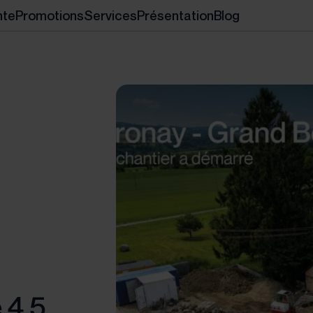
nte
Promotions
Services
Présentation
Blog
 4.5