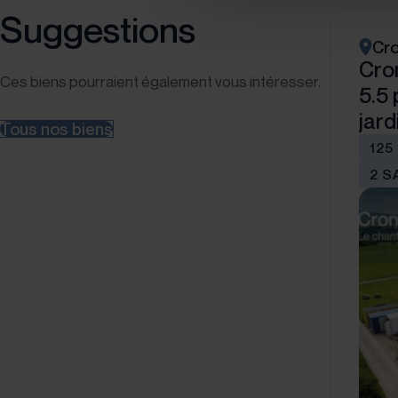
Suggestions
Cr
Cro
Ces biens pourraient également vous intéresser.
5.5
jard
Tous nos biens
125
2 S