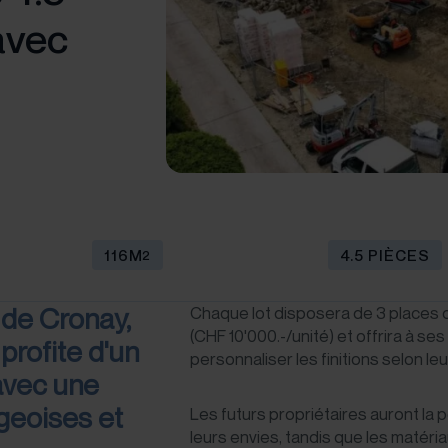
avec
116M
4.5 PIÈCES
2
 de Cronay,
Chaque lot disposera de 3 places d
(CHF 10'000.-/unité) et offrira à se
profite d'un
personnaliser les finitions selon leu
avec une
geoises et
Les futurs propriétaires auront la p
leurs envies, tandis que les matér