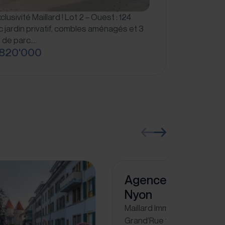
lusivité Maillard ! Lot 2 – Ouest : 124
 jardin privatif, combles aménagés et 3
 de parc.…
820'000
Agence Immobilièr
Nyon
Maillard Immobilier SA
Grand’Rue 15