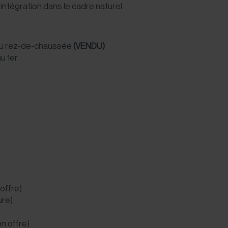
intégration dans le cadre naturel
 au rez-de-chaussée
(VENDU)
au 1er
offre)
ure)
)
n offre)