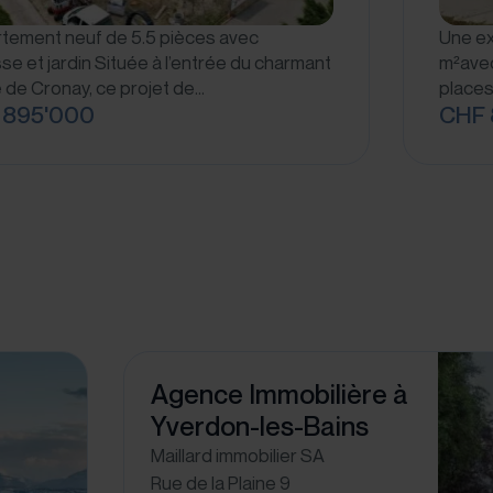
tement neuf de 5.5 pièces avec
Une exc
se et jardin Située à l’entrée du charmant
m²avec
e de Cronay, ce projet de…
places
 895'000
CHF 
Agence Immobilière à
Yverdon-les-Bains
Maillard immobilier SA
Rue de la Plaine 9