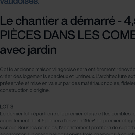
vaudoises.
Le chantier a démarré - 4
PIÈCES DANS LES COM
avec jardin
Cette ancienne maison villageoise sera entièrement rénovée
créer des logements spacieux et lumineux. L'architecture ex
préservée et mise en valeur par des matériaux nobles, fidèle
construction d'origine.
LOT 3
Le dernier lot, réparti entre le premier étage et les combles,
appartement de 4.5 pièces d'environ 116m². Le premier étage
visiteur. Sous les combles, l'appartement profitera de supe
apparentes. Un grand hall desservira trois chambres à couche