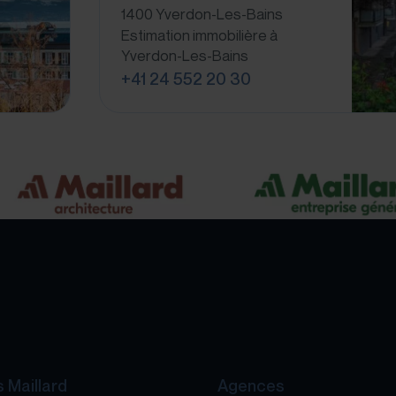
1400 Yverdon-Les-Bains
Estimation immobilière à
Yverdon-Les-Bains
+41 24 552 20 30
 Maillard
Agences