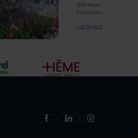
1260 Nyon
Estimation immobilière à N
+41 21 552 41 40