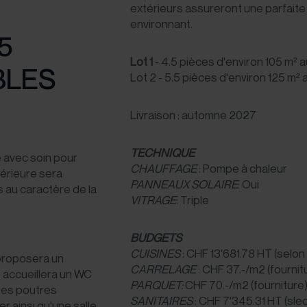
extérieurs assureront une parfaite 
environnant.
,5
Lot 1
- 4.5 pièces d'environ 105 m²
BLES
Lot 2 - 5.5 pièces d'environ 125 m² 
Livraison : automne 2027
TECHNIQUE
 avec soin pour
CHAUFFAGE
: Pompe à chaleur
térieure sera
PANNEAUX SOLAIRE
: Oui
s au caractère de la
VITRAGE
: Triple
BUDGETS
CUISINES
: CHF 13'681.78 HT (selon 
 proposera un
CARRELAGE
: CHF 37.-/m2 (fournit
 accueillera un WC
PARQUET:
CHF 70.-/m2 (fourniture
rbes poutres
SANITAIRES
: CHF 7'345.31 HT (sleo
r ainsi qu'une salle