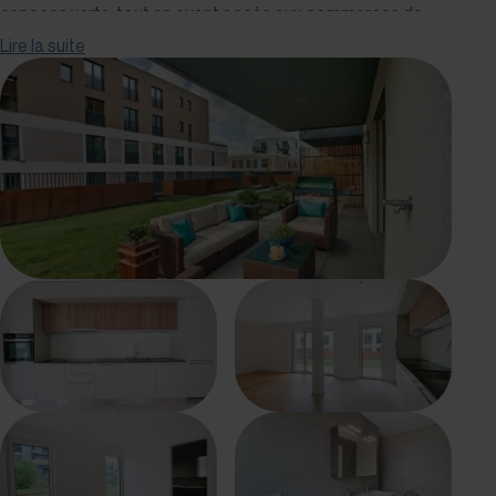
espaces verts, tout en ayant accès aux commerces de
proximité et aux installations de la commune.
Lire la suite
Les appartements lumineux et modernes disposent de
matériaux et finitions de haute qualité. Ils bénéficient de
jardins privatifs en rez-de-chaussée et de balcons
généreux aux étages supérieurs. En outre, ils sont équipés
des dernières technologies en termes de domotique avec
l'accès eSMART-building. Grâce à cette dernière, les
résidents peuvent contrôler leurs dépenses énergétiques
en temps réel et de manière très facile et intuitive.
Les allées, rampes d'accès et chemins ont été conçus afin
de permettre aux piétons et aux véhicules deux roues de
se déplacer avec commodité. Un parking de 153 places
situé en sous-sol est mis à la disposition des habitants,
ainsi qu'un parking spécifique permettant de garer jusqu'à
368 vélos.