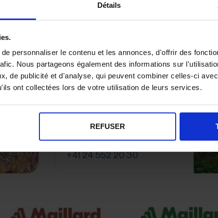
Détails
ies.
e personnaliser le contenu et les annonces, d'offrir des fonctio
rafic. Nous partageons également des informations sur l'utilisati
Agence Immobilière à
, de publicité et d'analyse, qui peuvent combiner celles-ci avec
Yverdon-les-Bains
ils ont collectées lors de votre utilisation de leurs services.
Maillard immobilier SA
Rue de la Plaine 9
1400 Yverdon-Les-Bains
REFUSER
Estimation immobilière à
Yverdon-Les-Bains
+41 24 552 20 30