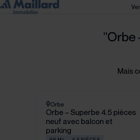
Ve
"Orbe 
Mais c
Orbe
Orbe – Superbe 4.5 pièces
neuf avec balcon et
parking
98 M
4.5 PIÈCES
2