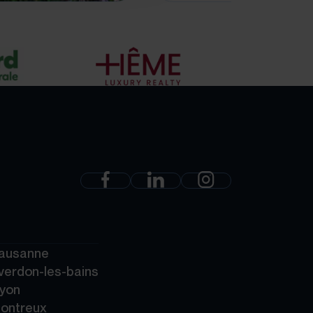
Lausanne
verdon-les-bains
Nyon
Montreux