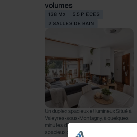
volumes
138 M
5.5 PIÈCES
2
2 SALLES DE BAIN
Un duplex spacieux et lumineux Situé à
Valeyres-sous-Montagny, à quelques
minutes d’Yverdon-les-Bains, ce
spacieux duplex de 5.5 pièces offre