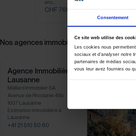
env.…
CHF 760'000
Consentement
Ce site web utilise des cook
Nos agences immobilières
Les cookies nous permettent d
sociaux et d'analyser notre t
partenaires de médias sociaux
Agence Immobilière à
vous leur avez fournies ou qu'
Lausanne
Maillard Immobilier SA
Avenue de Rhodanie 46b
1007 Lausanne
Estimation immobilière à
Lausanne
+41 21 510 50 60