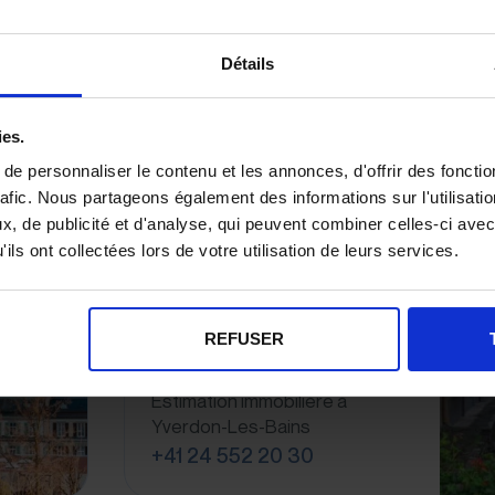
CHF 960'000
Détails
ies.
e personnaliser le contenu et les annonces, d'offrir des fonctio
rafic. Nous partageons également des informations sur l'utilisati
, de publicité et d'analyse, qui peuvent combiner celles-ci avec
Agence Immobilière à
ils ont collectées lors de votre utilisation de leurs services.
Yverdon-les-Bains
Maillard immobilier SA
REFUSER
Rue de la Plaine 9
1400 Yverdon-Les-Bains
Estimation immobilière à
Yverdon-Les-Bains
+41 24 552 20 30