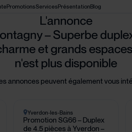
nte
Promotions
Services
Présentation
Blog
L'annonce
ntagny – Superbe duplex 
charme et grands espaces
n'est plus disponible
es annonces peuvent également vous int
Yverdon-les-Bains
Promotion SG66 – Duplex
de 4.5 pièces à Yverdon –