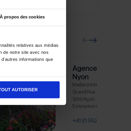
CHF 760'000
À propos des cookies
nnalités relatives aux médias
on de notre site avec nos
 d'autres informations que
Agence Immobilièr
Nyon
Maillard Immobilier SA
TOUT AUTORISER
Grand’Rue 15
1260 Nyon
Estimation immobilière à N
+41 21 552 41 40