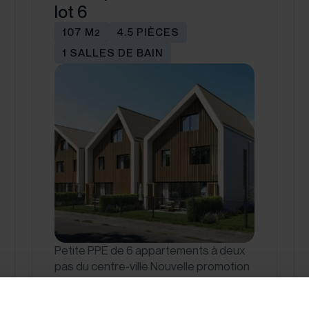
lot 6
107 M
4.5 PIÈCES
2
1 SALLES DE BAIN
Petite PPE de 6 appartements à deux
pas du centre-ville Nouvelle promotion
de 6 logements idéalement située
dans un quartier…