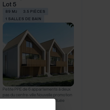
Lot 5
89 M
3.5 PIÈCES
2
1 SALLES DE BAIN
Petite PPE de 6 appartements à deux
pas du centre-ville Nouvelle promotion
de 6 logements idéalement située
dans un quartier…