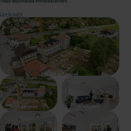
Villas disponibles immédiatement
Lire la suite
Bâtiments 1 et 2 - villas prêtes à l'emménagement :
4 villas contiguës 4.5 pièces (
lots
A, B
,
C,
D) - env. 132 m²
2 villas mitoyennes 5.5 pièces (lots E, F) - env. 148 m²
Chaque villa dispose d'une entrée indépendante, d'une
terrasse et d'un jardin privatif. Espaces lumineux et
fonctionnels, idéals pour la vie familiale.
Villas en vente sur plan
Bâtiments 3, 4 et 5 - villas 5.5 pièces :
Lots G, H, J, K, L, M - env. 148 m²
Ces villas permettent la personnalisation des finitions et
aménagements, avec des espaces adaptés aux besoins
de chaque acquéreur. Construction neuve répondant aux
standards énergétiques actuels.
Description générale