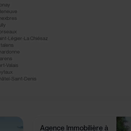
lonay
lleneuve
hexbres
lly
orseaux
int-Légier-La Chiésaz
talens
hardonne
larens
rt-Valais
eytaux
âtel-Saint-Denis
Agence Immobilière à