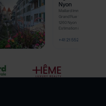
Nyon
Maillard Immobilier SA
Grand’Rue 15
1260 Nyon
Estimation immobilière à N
+41 21 552 41 40