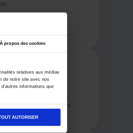
930
’200
’940
À propos des cookies
ste du marché
nnalités relatives aux médias
on de notre site avec nos
 d'autres informations que
 la valeur sur le marché actuel ?
agement l’
estimation immobilière
.
pondront rapidement.
TOUT AUTORISER