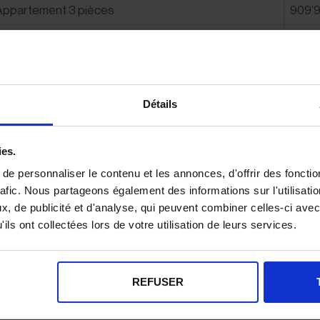
Appartement 3 pièces
909’
Appartement 4 pièces
1’156
Appartement 5 pièces
1’493
Détails
ies.
omment arriver à une estimation ju
e personnaliser le contenu et les annonces, d'offrir des fonctio
mmobilier à Brent ?
rafic. Nous partageons également des informations sur l'utilisati
, de publicité et d'analyse, qui peuvent combiner celles-ci avec
ils ont collectées lors de votre utilisation de leurs services.
us êtes propriétaire d’un bien à Brent et désirez en connaître
illard Immobilier à Montreux réalise gratuitement et sans eng
s courtiers, parfaits connaisseurs du marché local, vous ré
REFUSER