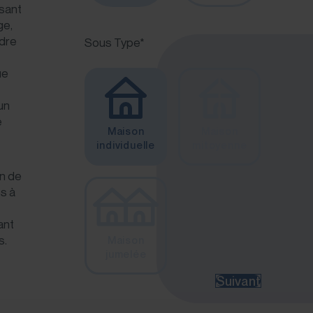
isant
ge,
adre
Sous Type*
ue
 un
e
Maison
Maison
individuelle
mitoyenne
on de
s à
ant
s.
Maison
jumelée
Suivant