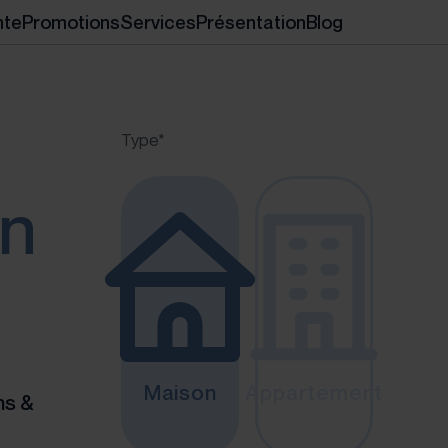
nte
Promotions
Services
Présentation
Blog
Type*
on
Maison
Appartement
ns &