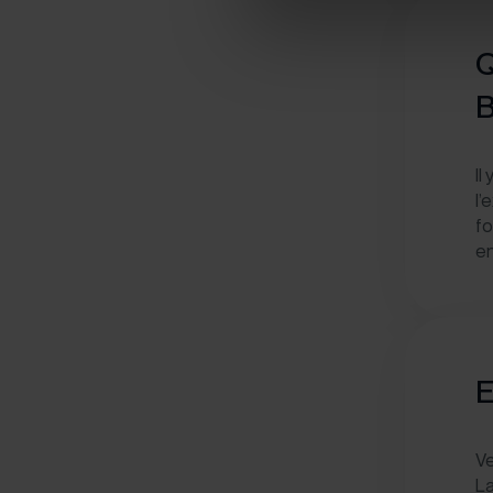
Q
B
Il
l’
fo
en
E
V
La