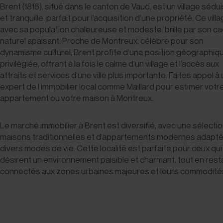
Brent (1816), situé dans le canton de Vaud, est un village sédu
et tranquille, parfait pour l’acquisition d’une propriété. Ce villa
avec sa population chaleureuse et modeste, brille par son c
naturel apaisant. Proche de Montreux, célèbre pour son
dynamisme culturel, Brent profite d’une position géographiq
privilégiée, offrant à la fois le calme d’un village et l’accès aux
attraits et services d’une ville plus importante. Faites appel à
expert de l’immobilier local comme Maillard pour
estimer votr
appartement ou votre maison à Montreux
.
Le marché immobilier à Brent est diversifié, avec une sélecti
maisons traditionnelles et d’appartements modernes adapté
divers modes de vie. Cette localité est parfaite pour ceux qui
désirent un environnement paisible et charmant, tout en rest
connectés aux zones urbaines majeures et leurs commodité