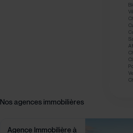
B
Vi
C
Cu
C
Sa
At
C
C
Po
V
Ch
Nos agences immobilières
Agence Immobilière à