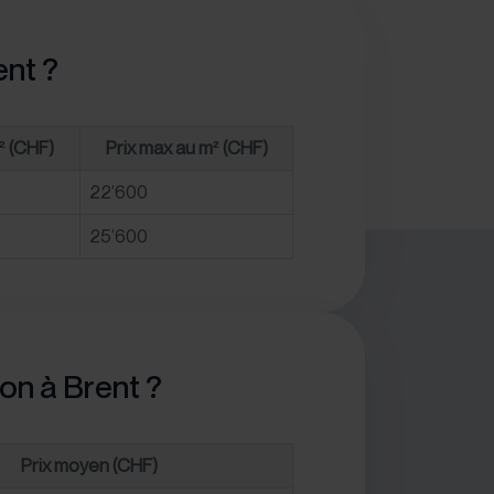
ent ?
² (CHF)
Prix max au m² (CHF)
22’600
25’600
on à Brent ?
Prix moyen (CHF)