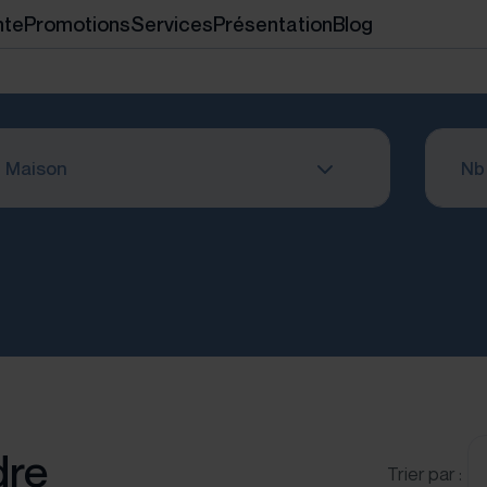
nte
Promotions
Services
Présentation
Blog
Maison
Nb 
dre
Trier par :