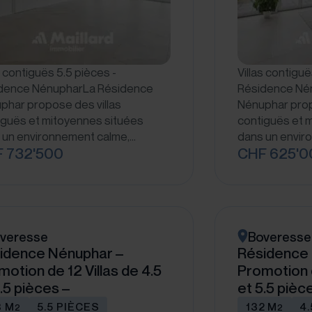
s contiguës 5.5 pièces -
Villas contiguë
dence NénupharLa Résidence
Résidence Né
phar propose des villas
Nénuphar prop
iguës et mitoyennes situées
contiguës et 
 un environnement calme,…
dans un envir
 732'500
CHF 625'0
veresse
Boveresse
idence Nénuphar –
Résidence
motion de 12 Villas de 4.5
Promotion d
.5 pièces –
et 5.5 pièc
8 M
5.5 PIÈCES
132 M
4
2
2