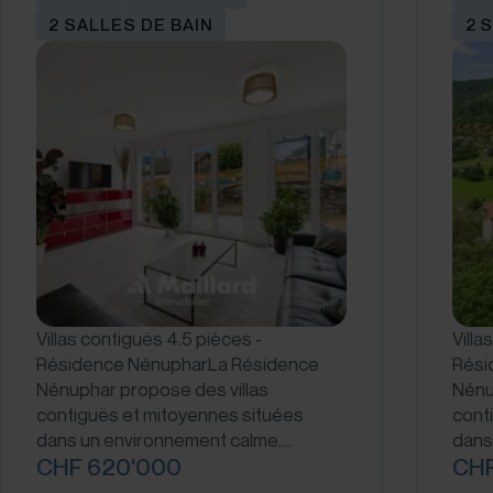
2 SALLES DE BAIN
2 
Villas contiguës 4.5 pièces -
Villa
Résidence NénupharLa Résidence
Rési
Nénuphar propose des villas
Nénu
contiguës et mitoyennes situées
cont
dans un environnement calme,…
dans
CHF 620'000
CHF