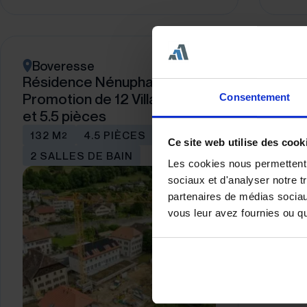
Boveresse
Résidence Nénuphar –
Promotion de 12 Villas de 4.5
Consentement
et 5.5 pièces
132 M
4.5 PIÈCES
2
Ce site web utilise des cook
2 SALLES DE BAIN
Les cookies nous permettent d
sociaux et d'analyser notre t
partenaires de médias sociaux
vous leur avez fournies ou qu'