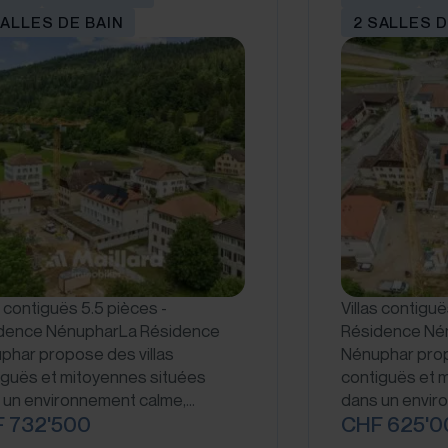
SALLES DE BAIN
2 SALLES D
s contiguës 5.5 pièces -
Villas contiguë
dence NénupharLa Résidence
Résidence Né
phar propose des villas
Nénuphar prop
iguës et mitoyennes situées
contiguës et 
 un environnement calme,…
dans un envir
 732'500
CHF 625'0