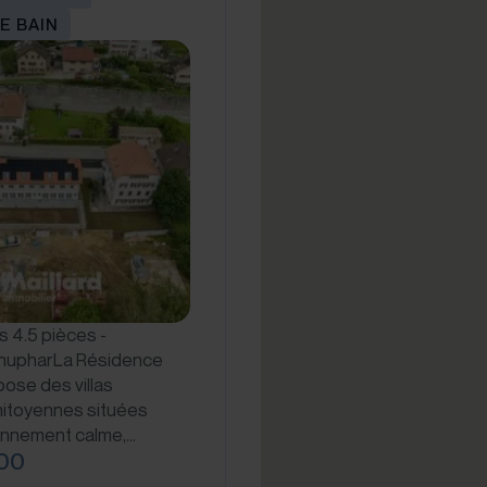
E BAIN
s 4.5 pièces -
nupharLa Résidence
ose des villas
mitoyennes situées
onnement calme,…
00