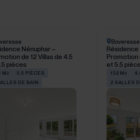
veresse
Boveresse
idence Nénuphar –
Résidence
motion de 12 Villas de 4.5
Promotion d
5.5 pièces
et 5.5 pièc
8 M
5.5 PIÈCES
132 M
4
2
2
SALLES DE BAIN
2 SALLES D