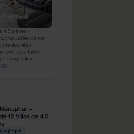
s 4.5 pièces -
nupharLa Résidence
ose des villas
mitoyennes situées
onnement calme,…
00
 Nénuphar –
e 12 Villas de 4.5
es
.5 PIÈCES