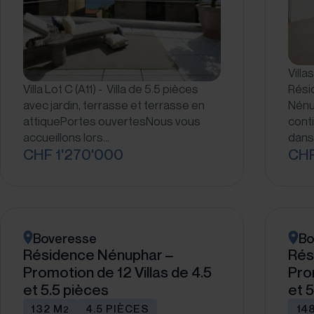
Villa
Villa Lot C (A11) - Villa de 5.5 pièces
Rési
avec jardin, terrasse et terrasse en
Nénu
attiquePortes ouvertesNous vous
cont
accueillons lors…
dans
CHF 1'270'000
CHF
Boveresse
Bo
Résidence Nénuphar –
Rés
Promotion de 12 Villas de 4.5
Pro
et 5.5 pièces
et 5
132 M
4.5 PIÈCES
14
2