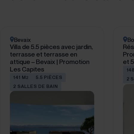
Bevaix
Bo
Villa de 5.5 pièces avec jardin,
Rés
terrasse et terrasse en
Pro
attique – Bevaix | Promotion
et 
Les Capites
14
141 M
5.5 PIÈCES
2
2 
2 SALLES DE BAIN