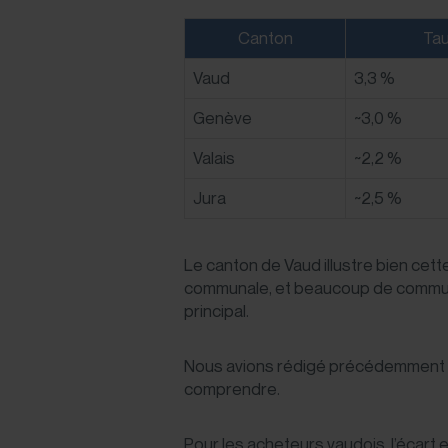
Canton
Tau
Vaud
3,3 %
Genève
~3,0 %
Valais
~2,2 %
Jura
~2,5 %
Le canton de Vaud illustre bien cet
communale, et beaucoup de communes
principal.
Nous avions rédigé précédemment un
comprendre.
Pour les acheteurs vaudois, l’écart