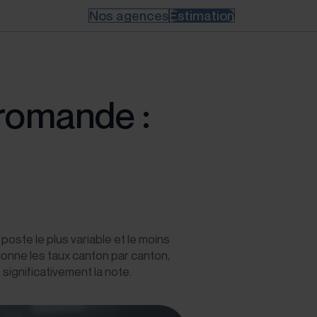
Nos agences
Estimation
 romande :
oste le plus variable et le moins
 donne les taux canton par canton,
 significativement la note.