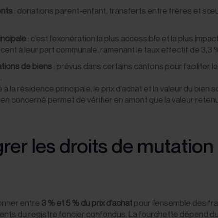
ents
: donations parent-enfant, transferts entre frères et sœu
incipale
: c’est l’exonération la plus accessible et la plus imp
 à leur part communale, ramenant le taux effectif de 3,3 % à
tions de biens
: prévus dans certains cantons pour faciliter 
.
é à la résidence principale, le prix d’achat et la valeur du bie
bien concerné
permet de vérifier en amont que la valeur reten
er les droits de mutation
ionner entre
3 % et 5 % du prix d’achat
pour l’ensemble des frais
ents du registre foncier confondus. La fourchette dépend du ca