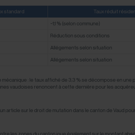
x standard
Taux réduit réside
~1,1 % (selon commune)
Réduction sous conditions
Allégements selon situation
Allégements selon situation
te mécanique : le taux affiché de 3,3 % se décompose en une p
 vaudoises renoncent à cette dernière pour les acquéreurs 
 article sur le
droit de mutation dans le canton de Vaud
pour
 entre les zones du canton joue également sur le montant abs