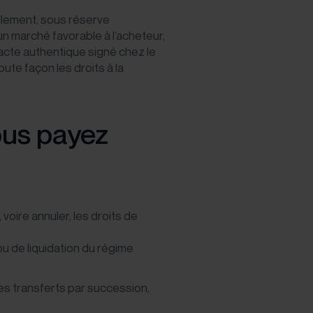
llement, sous réserve
 un marché favorable à l’acheteur,
l’acte authentique signé chez le
ute façon les droits à la
ous payez
voire annuler, les droits de
u de liquidation du régime
es transferts par succession,