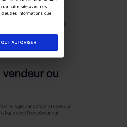
on de notre site avec nos
 d'autres informations que
on atteignent
26 400 CHF
. Si la
ombe à environ 1,1 %, soit
8 800
 supplémentaires.
TOUT AUTORISER
e scénario avec exonération
incipale.
r, vendeur ou
est la règle par défaut et celle qui
ait que c’est l’acquéreur qui