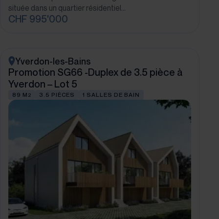
située dans un quartier résidentiel…
CHF 995'000
Yverdon-les-Bains
Promotion SG66 -Duplex de 3.5 pièce à
Yverdon – Lot 5
89 M
3.5 PIÈCES
1 SALLES DE BAIN
2