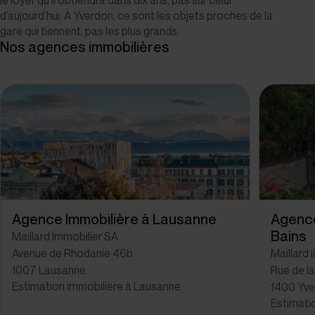
le loyer qu’il obtiendra dans dix ans, pas sur celui
d’aujourd’hui. À Yverdon, ce sont les objets proches de la
gare qui tiennent, pas les plus grands.
Nos agences immobilières
Agence Immobilière à Lausanne
Agence
Bains
Maillard Immobilier SA
Avenue de Rhodanie 46b
Maillard 
1007 Lausanne
Rue de la
Estimation immobilière à Lausanne
1400 Yve
Estimati