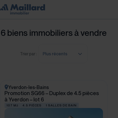
6
biens immobiliers à vendre
Trier par :
Plus récents
Yverdon-les-Bains
Promotion SG66 – Duplex de 4.5 pièces
à Yverdon – lot 6
107 M
4.5 PIÈCES
1 SALLES DE BAIN
2