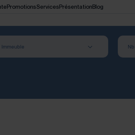
nte
Promotions
Services
Présentation
Blog
Immeuble
Nb 